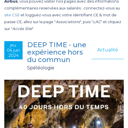
Airbus
, vous pouvez visiter nos pages avec des informations
complémentaires reservées aux salariés ; connectez-vous au
site CSE
et logguez-vous avec votre identifiant CE & mot de
passe CE, allez sur la page "
Associations
", puis "
LAC
" et cliquez
sur "
Accès Site
"
DEEP TIME - une
jeu.
Actualité
06 juin
expérience hors
2024
du commun
Spéléologie