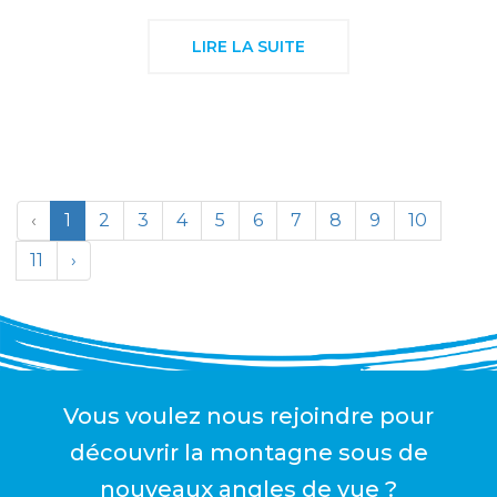
LIRE LA SUITE
‹
1
2
3
4
5
6
7
8
9
10
11
›
Vous voulez nous rejoindre pour
découvrir la montagne sous de
nouveaux angles de vue ?