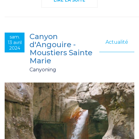
LIRE LA SUITE
Canyon
sam.
Actualité
13 avril
d'Angouire -
2024
Moustiers Sainte
Marie
Canyoning