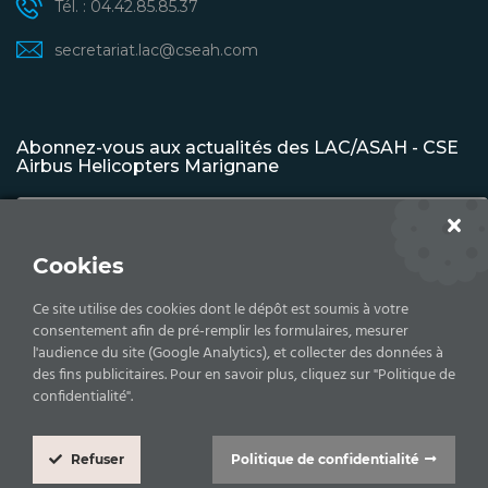
Tél. : 04.42.85.85.37
secretariat.lac@cseah.com
Abonnez-vous aux actualités des LAC/ASAH - CSE
Airbus Helicopters Marignane
Cookies
S'INSCRIRE
Ce site utilise des cookies dont le dépôt est soumis à votre
consentement afin de pré-remplir les formulaires, mesurer
l'audience du site (Google Analytics), et collecter des données à
des fins publicitaires. Pour en savoir plus, cliquez sur "Politique de
Copyrights © 2026 Comité d'établissement - Airbus
confidentialité".
Helicopters -
Mentions légales |
Politique de confidentialité
Refuser
Politique de confidentialité
Cookie