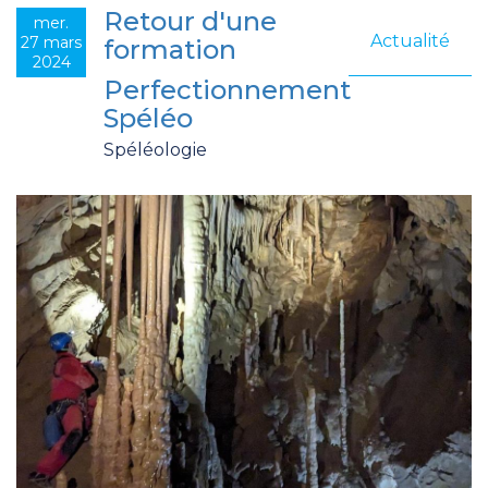
Retour d'une
mer.
Actualité
27 mars
formation
2024
Perfectionnement
Spéléo
Spéléologie