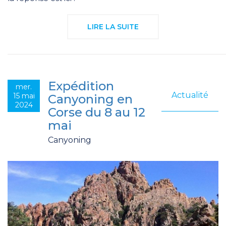
LIRE LA SUITE
Expédition
mer.
Actualité
15 mai
Canyoning en
2024
Corse du 8 au 12
mai
Canyoning