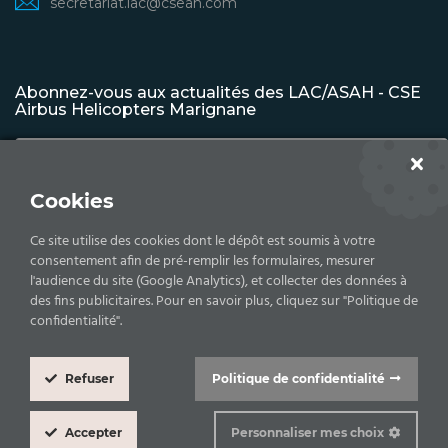
secretariat.lac@cseah.com
Abonnez-vous aux actualités des LAC/ASAH - CSE
Airbus Helicopters Marignane
Cookies
S'INSCRIRE
Ce site utilise des cookies dont le dépôt est soumis à votre
consentement afin de pré-remplir les formulaires, mesurer
l'audience du site (Google Analytics), et collecter des données à
des fins publicitaires. Pour en savoir plus, cliquez sur "Politique de
Copyrights © 2026 Comité d'établissement - Airbus
confidentialité".
Helicopters -
Mentions légales |
Politique de confidentialité
Refuser
Politique de confidentialité
Cookie
Box
Accepter
Personnaliser mes choix