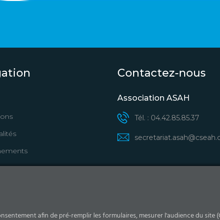
gation
Contactez-nous
Association ASAH
ions
Tél. : 04.42.85.85.37
lités
secretariat.asah@cseah
nements
Abonnez-vous aux actuali
Marignane
onsentement afin de pré-remplir les formulaires, mesurer l'audience du site (