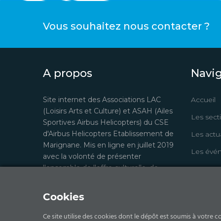
Vous souhaitez nous contacter ?
A propos
Navi
Site internet des Associations LAC
Accueil
(Loisirs Arts et Culture) et ASAH (Ailes
Les sect
Sportives Airbus Helicopters) du CSE
d'Airbus Helicopters Etablissement de
Les actua
Marignane. Mis en ligne en juillet 2019
Les évé
avec la volonté de présenter
l'ensemble de l'offre culturelle, de
Contact
loisirs et sportive à tous les salariés de
l'entreprise et fournir aux adhérents un
Cookies
moyen de communication et de
gestion complet.
Ce site utilise des cookies dont le dépôt est soumis à votre c