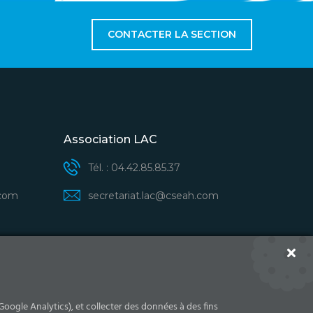
CONTACTER LA SECTION
Association LAC
Tél. : 04.42.85.85.37
.com
secretariat.lac@cseah.com
tés des LAC/ASAH - CSE Airbus Helicopters
Google Analytics), et collecter des données à des fins
S'INSCRIRE