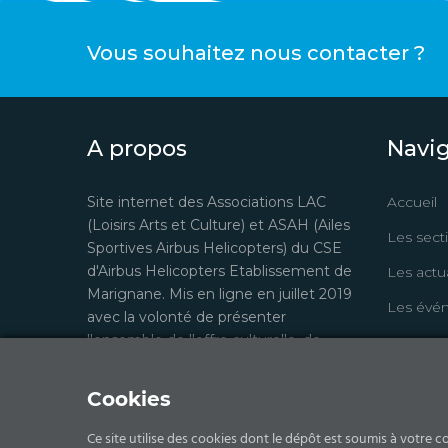
Vous souhaitez nous contacter ?
A propos
Navi
Site internet des Associations LAC
Accueil
(Loisirs Arts et Culture) et ASAH (Ailes
Les sect
Sportives Airbus Helicopters) du CSE
d'Airbus Helicopters Etablissement de
Les actua
Marignane. Mis en ligne en juillet 2019
Les évé
avec la volonté de présenter
l'ensemble de l'offre culturelle, de
Contact
loisirs et sportive à tous les salariés de
l'entreprise et fournir aux adhérents un
Cookies
moyen de communication et de
gestion complet.
Ce site utilise des cookies dont le dépôt est soumis à votre c