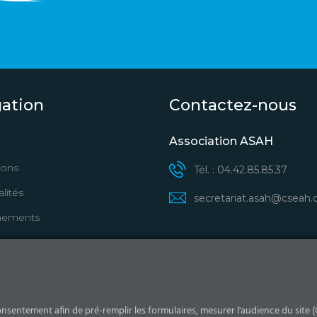
gation
Contactez-nous
Association ASAH
ions
Tél. : 04.42.85.85.37
lités
secretariat.asah@cseah
nements
Abonnez-vous aux actuali
Marignane
onsentement afin de pré-remplir les formulaires, mesurer l'audience du site (