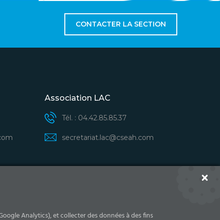
CONTACTER LA SECTION
Association LAC
Tél. : 04.42.85.85.37
.com
secretariat.lac@cseah.com
tés des LAC/ASAH - CSE Airbus Helicopters
Google Analytics), et collecter des données à des fins
S'INSCRIRE