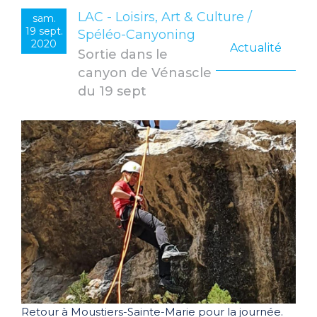
LAC - Loisirs, Art & Culture /
sam.
19 sept.
Spéléo-Canyoning
2020
Actualité
Sortie dans le
canyon de Vénascle
du 19 sept
Retour à Moustiers-Sainte-Marie pour la journée.