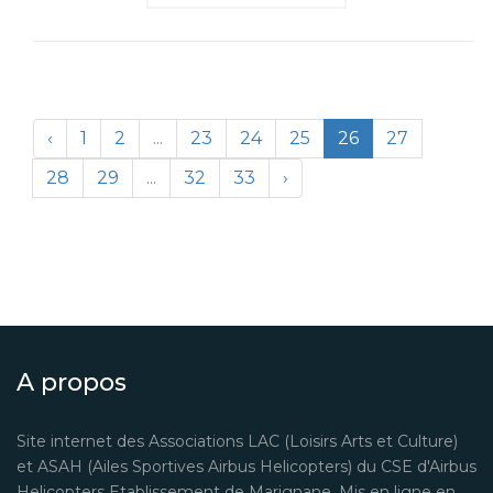
‹
1
2
...
23
24
25
26
27
28
29
...
32
33
›
A propos
Site internet des Associations LAC (Loisirs Arts et Culture)
et ASAH (Ailes Sportives Airbus Helicopters) du CSE d'Airbus
Helicopters Etablissement de Marignane. Mis en ligne en