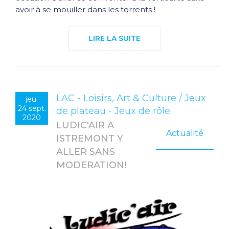
avoir à se mouiller dans les torrents !
LIRE LA SUITE
LAC - Loisirs, Art & Culture / Jeux
jeu.
24 sept.
de plateau - Jeux de rôle
2020
LUDIC'AIR A
Actualité
ISTREMONT Y
ALLER SANS
MODERATION!