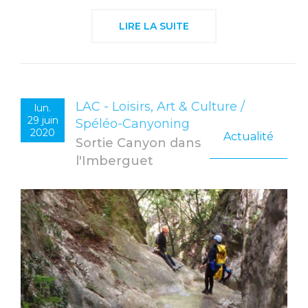
LIRE LA SUITE
LAC - Loisirs, Art & Culture /
lun.
29 juin
Spéléo-Canyoning
2020
Actualité
Sortie Canyon dans
l'Imberguet