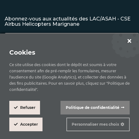
Abonnez-vous aux actualités des LAC/ASAH - CSE
Airbus Helicopters Marignane
Cookies
S'INSCRIRE
Ce site utilise des cookies dont le dépôt est soumis à votre
consentement afin de pré-remplir les formulaires, mesurer
l'audience du site (Google Analytics), et collecter des données à
des fins publicitaires. Pour en savoir plus, cliquez sur "Politique de
Copyrights © 2026 Comité d'établissement - Airbus
confidentialité".
Helicopters -
Mentions légales |
Politique de confidentialité
Refuser
Politique de confidentialité
Cookie
Box
Accepter
Personnaliser mes choix
Settings