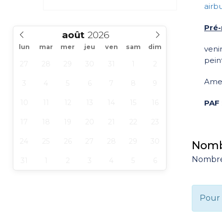
airb
Pré-
août
lun
mar
mer
jeu
ven
sam
dim
veni
peint
27
28
29
30
31
1
2
Amen
3
4
5
6
7
8
9
10
11
12
13
14
15
16
PAF
17
18
19
20
21
22
23
24
25
26
27
28
29
30
Nombr
Nombre 
31
1
2
3
4
5
6
Pour 