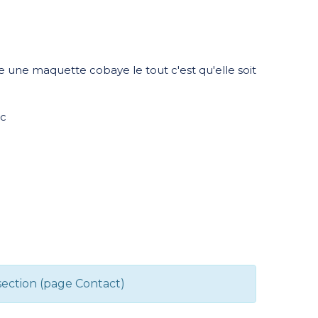
e une maquette cobaye le tout c'est qu'elle soit
tc
section (page Contact)