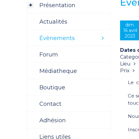
Évè
Présentation
Actualités
dim.
16 avril
2023
Évènements
Dates 
Forum
Categor
Lieu
Médiatheque
Prix
Le c
Boutique
Ce s
touc
Contact
Nous
Adhésion
Insc
Liens utiles