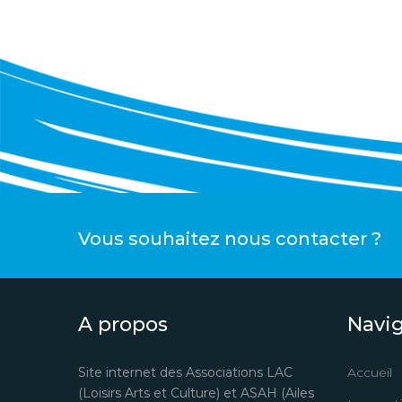
Vous souhaitez nous contacter ?
A propos
Navi
Site internet des Associations LAC
Accueil
(Loisirs Arts et Culture) et ASAH (Ailes