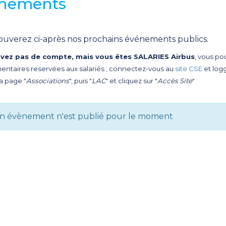
nements
ouverez ci-après nos prochains événements publics.
avez pas de compte, mais vous êtes SALARIES Airbus
, vous po
ntaires reservées aux salariés ; connectez-vous au
site CSE
et log
la page "
Associations
", puis "
LAC
" et cliquez sur "
Accès Site
"
n évènement n'est publié pour le moment