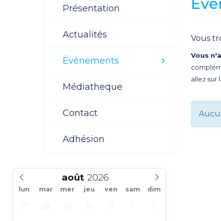
Évè
Présentation
Actualités
Vous tr
Vous n'
Évènements
compléme
allez sur 
Médiatheque
Contact
Aucu
Adhésion
août
lun
mar
mer
jeu
ven
sam
dim
27
28
29
30
31
1
2