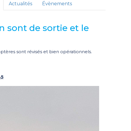
Actualités
Évènements
n sont de sortie et le
optères sont révisés et bien opérationnels.
45