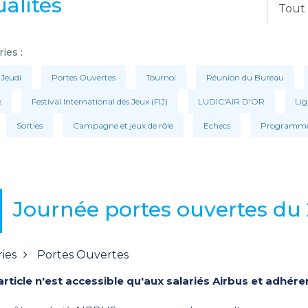
alités
Tout
ies :
 Jeudi
Portes Ouvertes
Tournoi
Réunion du Bureau
e
Festival International des Jeux (FIJ)
LUDIC'AIR D'OR
Li
Sorties
Campagne et jeux de rôle
Echecs
Programme
Journée portes ouvertes du
ies
Portes Ouvertes
article n'est accessible qu'aux salariés Airbus et adhére