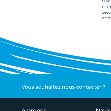
Si v
et mo
proc
de l
Vous souhaitez nous contacter ?
A propos
Navi