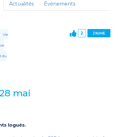
Actualités
Évènements
2
J'AIME
Vie
gue
 du
 28 mai
nts logués.