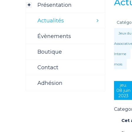
Actu
Présentation
Actualités
Catégor
Jeux du
Évènements
Associativ
Boutique
Interne
mois
Contact
Adhésion
jeu.
08 juin
2023
Categor
Cet 