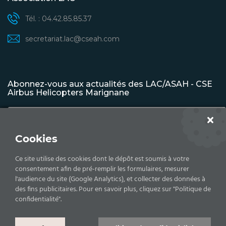
Tél. : 04.42.85.85.37
secretariat.lac@cseah.com
Abonnez-vous aux actualités des LAC/ASAH - CSE
Airbus Helicopters Marignane
Cookies
S'INSCRIRE
Ce site utilise des cookies dont le dépôt est soumis à votre
consentement afin de pré-remplir les formulaires, mesurer
l'audience du site (Google Analytics), et collecter des données à
des fins publicitaires. Pour en savoir plus, cliquez sur "Politique de
Copyrights © 2026 Comité d'établissement - Airbus
confidentialité".
Helicopters -
Mentions légales |
Politique de confidentialité